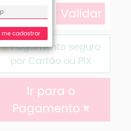
 me cadastrar
Pagamento seguro
lock
por Cartão ou PIX
Ir para o
Pagamento
shopping_cart