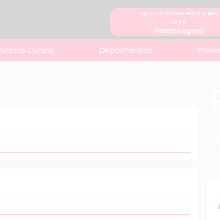
oportunidade expira em
19:56
Garanta agora!
Nossos Cursos
Depoimentos
Profe