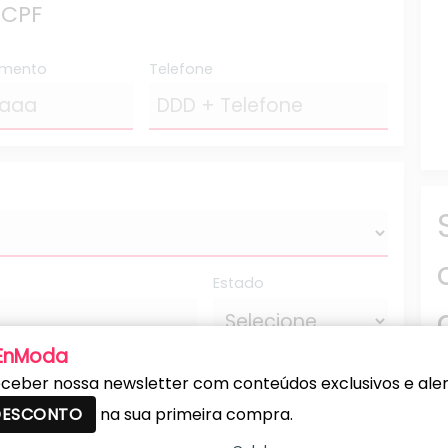
 CPF
imento
Telefone
Estado
 EnModa
Número
ceber nossa newsletter com conteúdos exclusivos e alert
 DESCONTO
na sua primeira compra.