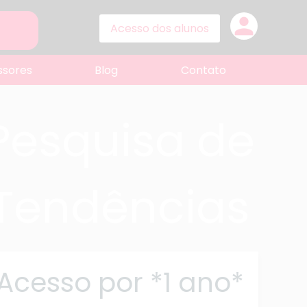
person
ssores
Blog
Contato
Pesquisa de
Tendências
Acesso por *1 ano*