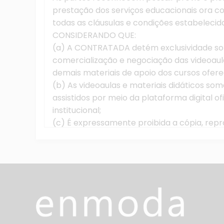
prestação dos serviços educacionais ora 
todas as cláusulas e condições estabelecid
CONSIDERANDO QUE:
(a) A CONTRATADA detém exclusividade sobr
comercialização e negociação das videoaulas
demais materiais de apoio dos cursos ofer
(b) As videoaulas e materiais didáticos so
assistidos por meio da plataforma digital o
institucional;
(c) É expressamente proibida a cópia, re
compartilhamento, transmissão ou qualquer 
videoaulas e materiais didáticos pelo CONT
físico ou digital, sem autorização prévia 
responsabilização civil e penal, nos termos 
I – DO OBJETO
1.1. Pelo presente contrato, a CONTRATAD
modalidade de educação à distância (EAD), 