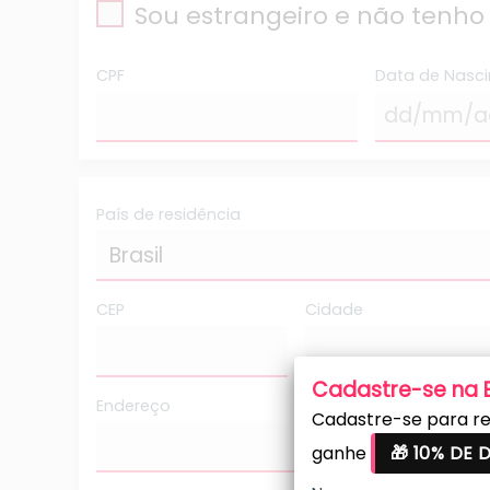
Sou estrangeiro e não tenho
CPF
Data de Nasc
País de residência
CEP
Cidade
Cadastre-se na
Endereço
Cadastre-se para re
ganhe
🎁 10% DE