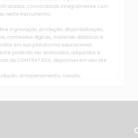
contratados, concordando integralmente com
as neste instrumento.
e a gravação, produção, disponibilização,
, conteúdos digitais, materiais didáticos e
ecidos em sua plataforma educacional;
mente poderão ser acessados, adquiridos e
ficial da CONTRATADA, disponível em seu site
produção, armazenamento, cessão,
outra forma de utilização indevida das
RATANTE ou por terceiros, por qualquer meio,
e expressa da CONTRATADA, sob pena de
da legislação vigente.
A oferecerá ao CONTRATANTE cursos na
por meio da internet, consistentes na