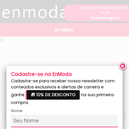
oportunidade expira em
person
19:56
Garanta agora!
×
Curso de curta duração
em Fashion Branding
Cadastre-se na EnModa
Cadastre-se para receber nossa newsletter com
Acesso de 1 ano
conteúdos exclusivos e alertas de carreira e
ganhe
🎁 10% DE DESCONTO
na sua primeira
Parcele em até
12x de R$ 39,00
compra.
ou
R$ 468,00 à vista
Nome
Se você tem um cupom de desconto ou de