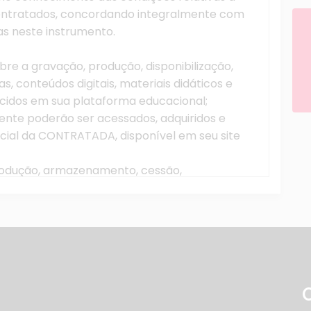
contratados, concordando integralmente com
as neste instrumento.
e a gravação, produção, disponibilização,
, conteúdos digitais, materiais didáticos e
ecidos em sua plataforma educacional;
mente poderão ser acessados, adquiridos e
ficial da CONTRATADA, disponível em seu site
produção, armazenamento, cessão,
outra forma de utilização indevida das
RATANTE ou por terceiros, por qualquer meio,
e expressa da CONTRATADA, sob pena de
da legislação vigente.
A oferecerá ao CONTRATANTE cursos na
por meio da internet, consistentes na