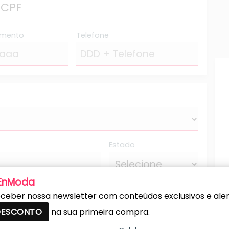
 CPF
imento
Telefone
Estado
 EnModa
Número
ceber nossa newsletter com conteúdos exclusivos e alert
 DESCONTO
na sua primeira compra.