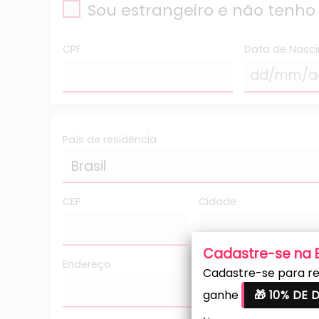
Sou estrangeiro e não tenho
CPF
Data de Nasc
País de residência
CEP
Cidade
Cadastre-se na
Endereço
Cadastre-se para re
ganhe
🎁 10% DE