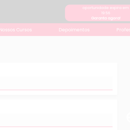
oportunidade expira em
19:56
Garanta agora!
Nossos Cursos
Depoimentos
Profe