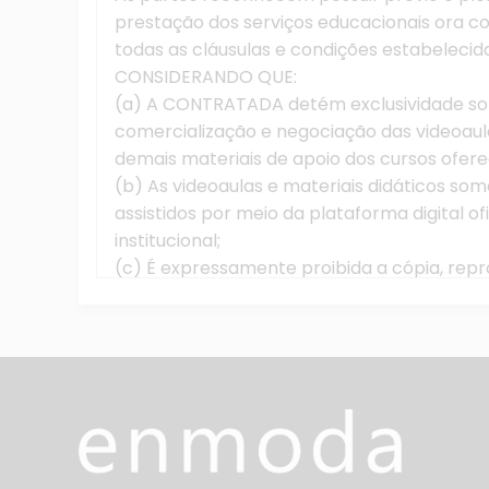
prestação dos serviços educacionais ora 
todas as cláusulas e condições estabelecid
CONSIDERANDO QUE:
(a) A CONTRATADA detém exclusividade sobr
comercialização e negociação das videoaulas
demais materiais de apoio dos cursos ofer
(b) As videoaulas e materiais didáticos so
assistidos por meio da plataforma digital o
institucional;
(c) É expressamente proibida a cópia, re
compartilhamento, transmissão ou qualquer 
videoaulas e materiais didáticos pelo CONT
físico ou digital, sem autorização prévia 
responsabilização civil e penal, nos termos 
I – DO OBJETO
1.1. Pelo presente contrato, a CONTRATAD
modalidade de educação à distância (EAD), 