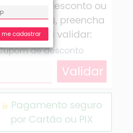
cupom de desconto ou
de parceiros, preencha
abaixo para validar:
 me cadastrar
Cupom de desconto
Pagamento seguro
lock
por Cartão ou PIX