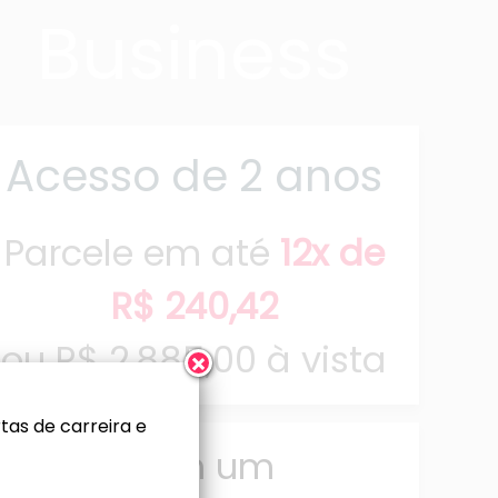
Business
Acesso de 2 anos
Parcele em até
12x de
R$ 240,42
ou
R$ 2.885,00 à vista
as de carreira e
Se você tem um