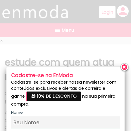
person
×
estude com quem
atua
no mercado
Cadastre-se na EnModa
Cadastre-se para receber nossa newsletter com
conteúdos exclusivos e alertas de carreira e
Com o curso da enmoda, você estará preparado
ganhe
🎁 10% DE DESCONTO
na sua primeira
para se destacar no mercado da moda.
compra.
Além disso, 100% dos nossos professores e
Nome
coordenadores são profissionais renomados e
atuantes no mercado.