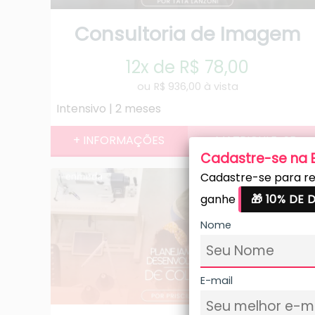
Consultoria de Imagem
12x de R$ 78,00
R$ 936,00 à vista
Intensivo | 2 meses
Cadastre-se na
Cadastre-se para re
ganhe
🎁 10% DE
Nome
E-mail