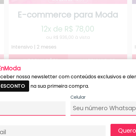
E-commerce para Moda
12x de R$ 78,00
R$ 936,00 à vista
Intensivo | 2 meses
 EnModa
ceber nossa newsletter com conteúdos exclusivos e alert
 DESCONTO
na sua primeira compra.
Celular
Quero