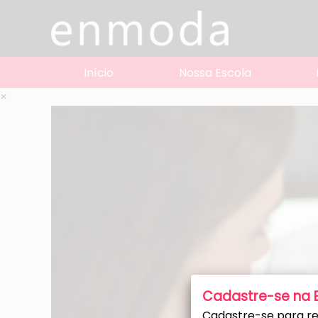
Início
Nossa Escola
×
Cadastre-se na
Cadastre-se para re