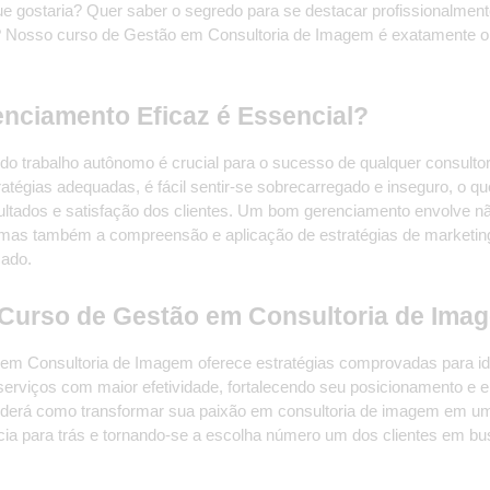
e gostaria? Quer saber o segredo para se destacar profissionalmente
s? Nosso curso de Gestão em Consultoria de Imagem é exatamente o 
!
enciamento Eficaz é Essencial?
do trabalho autônomo é crucial para o sucesso de qualquer consult
tégias adequadas, é fácil sentir-se sobrecarregado e inseguro, o qu
ltados e satisfação dos clientes. Um bom gerenciamento envolve nã
, mas também a compreensão e aplicação de estratégias de marketing,
ado.
 Curso de Gestão em Consultoria de Ima
m Consultoria de Imagem oferece estratégias comprovadas para identi
serviços com maior efetividade, fortalecendo seu posicionamento e e
derá como transformar sua paixão em consultoria de imagem em um 
ia para trás e tornando-se a escolha número um dos clientes em bu