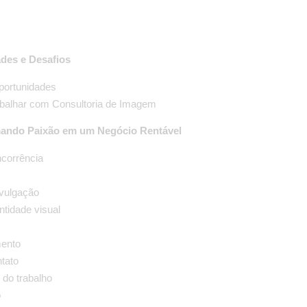
des e Desafios
portunidades
abalhar com Consultoria de Imagem
mando Paixão em um Negócio Rentável
ncorrência
vulgação
ntidade visual
mento
ntato
 do trabalho
o