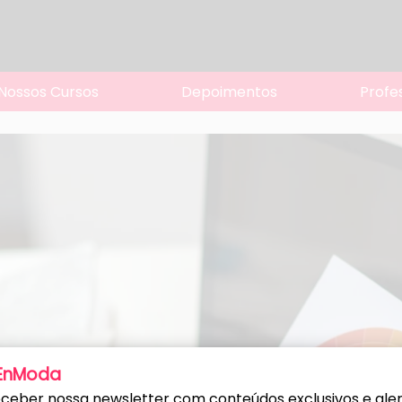
Nossos Cursos
Depoimentos
Profe
 EnModa
ceber nossa newsletter com conteúdos exclusivos e alert