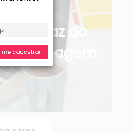
to Eficaz do
or de Imagem
 me cadastrar
nder ou ainda não 