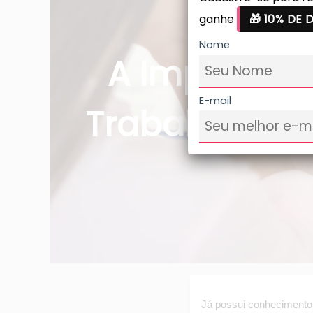
ganhe
🎁 10% DE
Nome
A Importânc
E-mail
Trabalho Au
Já possui conhecimento 