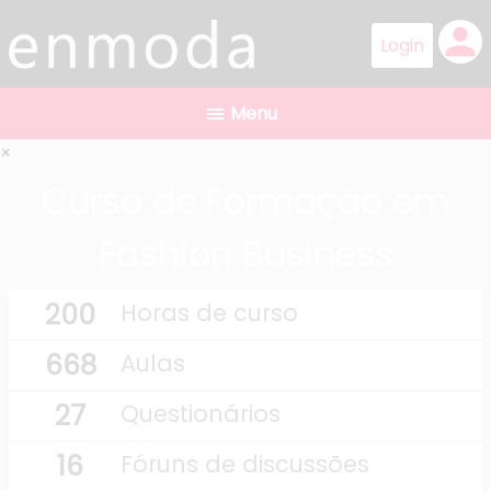
person
×
Curso de Formação em
Fashion Business
200
Horas de curso
668
Aulas
27
Questionários
16
Fóruns de discussões