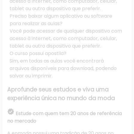
acesso à internet, como computador, celular,
tablet ou outro dispositivo que preferir.
Preciso baixar algum aplicativo ou software
para realizar as aulas?
Você pode acessar de qualquer dispositivo com
acesso à internet, como computador, celular,
tablet ou outro dispositivo que preferir.
O curso possui apostila?
Sim, em todas as aulas você encontrará
arquivos disponíveis para download, podendo
salvar ou imprimir.
Aprofunde seus estudos e
viva uma
experiência única
no mundo da moda
verified
Estude com quem tem 20 anos de referência
no mercado
A enmoda possui uma tradição de 20 anos no