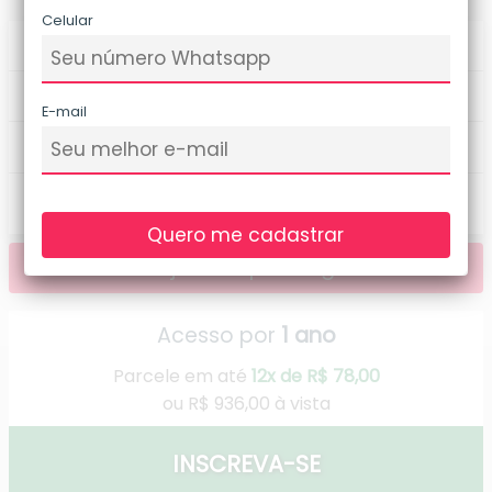
Celular
32
Horas de curso
111
Aulas
E-mail
1
Fóruns de discussões
school
Certificado de Conclusão
Quero me cadastrar
Veja uma prévia grátis
arrow_outward
Acesso por
1 ano
Parcele em até
12x de R$ 78,00
ou
R$ 936,00 à vista
INSCREVA-SE