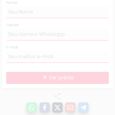
Nome
Celular
E-mail
Ver prévia
arrow_outward